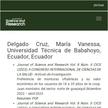
Navegación
ENTRAR
principal
Contenido
principal
Toggl
Barra
naviga
lateral
Delgado Cruz, María Vanessa,
Universidad Técnica de Babahoyo,
Ecuador, Ecuador
Journal of Science and Research Vol. 8 Núm. II CICS
(2023): II CONGRESO INTERNACIONAL DE CIENCIAS DE
LA SALUD
- Artículo de Investigación
Preferencia de monturas oftalmicas y su valor
económico en los usuarios de 18 a 35 años en la coop.
Juan montalvo del sector norte de guayaquil diciembre
2022 – abril 2023
Resumen
PDF
Journal of Science and Research Vol. 8 Núm. II CICS