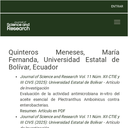
Navegación
ENTRAR
principal
Contenido
principal
Toggl
Barra
naviga
lateral
Quinteros Meneses, María
Fernanda, Universidad Estatal de
Bolívar, Ecuador
Journal of Science and Research Vol. 11 Núm. XII CTIE y
III CIVS (2025): Universidad Estatal de Bolívar
- Artículo
de Investigación
Evaluación de la actividad antimicrobiana in-vitro del
aceite esencial de Plectranthus Amboinicus contra
enterobacterias.
Resumen
Artículo en PDF
Journal of Science and Research Vol. 11 Núm. XII CTIE y
III CIVS (2025): Universidad Estatal de Bolívar
- Artículo