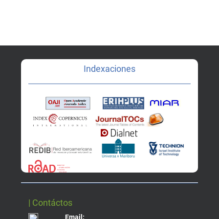
Indexaciones
| Contáctos
Email: