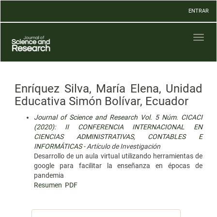
Navegación
ENTRAR
principal
Contenido
principal
Toggl
Barra
naviga
lateral
Enríquez Silva, María Elena, Unidad
Educativa Simón Bolívar, Ecuador
Journal of Science and Research Vol. 5 Núm. CICACI
(2020): II CONFERENCIA INTERNACIONAL EN
CIENCIAS ADMINISTRATIVAS, CONTABLES E
INFORMÁTICAS
- Artículo de Investigación
Desarrollo de un aula virtual utilizando herramientas de
google para facilitar la enseñanza en épocas de
pandemia
Resumen
PDF