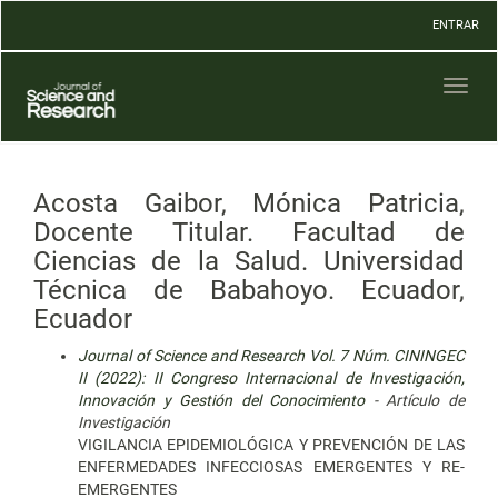
Navegación
ENTRAR
principal
Contenido
principal
Toggl
Barra
naviga
lateral
Acosta Gaibor, Mónica Patricia,
Docente Titular. Facultad de
Ciencias de la Salud. Universidad
Técnica de Babahoyo. Ecuador,
Ecuador
Journal of Science and Research Vol. 7 Núm. CININGEC
II (2022): II Congreso Internacional de Investigación,
Innovación y Gestión del Conocimiento
- Artículo de
Investigación
VIGILANCIA EPIDEMIOLÓGICA Y PREVENCIÓN DE LAS
ENFERMEDADES INFECCIOSAS EMERGENTES Y RE-
EMERGENTES