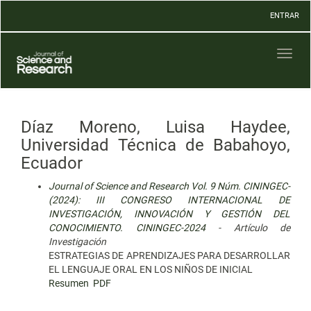
Navegación
ENTRAR
principal
Contenido
principal
Toggl
Barra
naviga
lateral
Díaz Moreno, Luisa Haydee,
Universidad Técnica de Babahoyo,
Ecuador
Journal of Science and Research Vol. 9 Núm. CININGEC-
(2024): III CONGRESO INTERNACIONAL DE
INVESTIGACIÓN, INNOVACIÓN Y GESTIÓN DEL
CONOCIMIENTO. CININGEC-2024
- Artículo de
Investigación
ESTRATEGIAS DE APRENDIZAJES PARA DESARROLLAR
EL LENGUAJE ORAL EN LOS NIÑOS DE INICIAL
Resumen
PDF