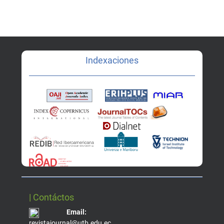
Indexaciones
| Contáctos
Email:
revistajournal@utb.edu.ec