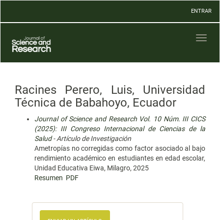
Navegación
ENTRAR
principal
Contenido
principal
Toggl
Barra
naviga
lateral
Racines Perero, Luis, Universidad
Técnica de Babahoyo, Ecuador
Journal of Science and Research Vol. 10 Núm. III CICS
(2025): III Congreso Internacional de Ciencias de la
Salud
- Artículo de Investigación
Ametropías no corregidas como factor asociado al bajo
rendimiento académico en estudiantes en edad escolar,
Unidad Educativa Eiwa, Milagro, 2025
Resumen
PDF