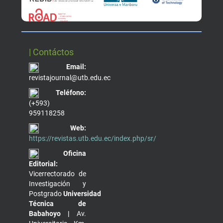
| Contáctos
Email:
revistajournal@utb.edu.ec
Teléfono:
(+593)
959118258
Web:
https://revistas.utb.edu.ec/index.php/sr/
Oficina
Editorial:
Vicerrectorado de
Investigación y
Postgrado
Universidad
Técnica de
Babahoyo |
Av.