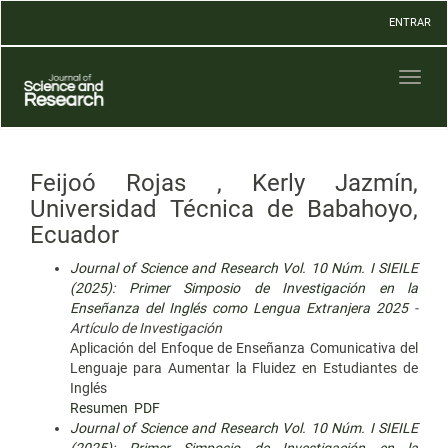
Navegación
ENTRAR
principal
Contenido
principal
Toggl
Barra
naviga
lateral
Feijoó Rojas , Kerly Jazmín,
Universidad Técnica de Babahoyo,
Ecuador
Journal of Science and Research Vol. 10 Núm. I SIEILE
(2025): Primer Simposio de Investigación en la
Enseñanza del Inglés como Lengua Extranjera 2025
-
Artículo de Investigación
Aplicación del Enfoque de Enseñanza Comunicativa del
Lenguaje para Aumentar la Fluidez en Estudiantes de
Inglés
Resumen
PDF
Journal of Science and Research Vol. 10 Núm. I SIEILE