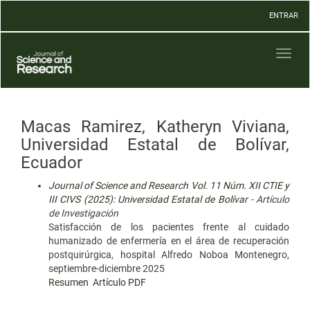
Navegación
ENTRAR
principal
Contenido
principal
Toggl
Barra
naviga
lateral
Macas Ramirez, Katheryn Viviana,
Universidad Estatal de Bolívar,
Ecuador
Journal of Science and Research Vol. 11 Núm. XII CTIE y
III CIVS (2025): Universidad Estatal de Bolívar
- Artículo
de Investigación
Satisfacción de los pacientes frente al cuidado
humanizado de enfermería en el área de recuperación
postquirúrgica, hospital Alfredo Noboa Montenegro,
septiembre-diciembre 2025
Resumen
Artículo PDF