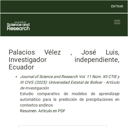
Navegación
ENTRAR
principal
Contenido
principal
Toggl
Barra
naviga
lateral
Palacios Vélez , José Luis,
Investigador independiente,
Ecuador
Journal of Science and Research Vol. 11 Núm. XII CTIE y
III CIVS (2025): Universidad Estatal de Bolívar
- Artículo
de Investigación
Estudio comparativo de modelos de aprendizaje
automático para la predicción de precipitaciones en
contextos andinos
Resumen
Artículo en PDF