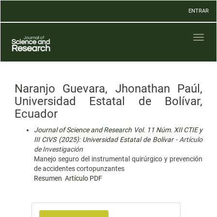
Navegación
ENTRAR
principal
Contenido
principal
Toggl
Barra
naviga
lateral
Naranjo Guevara, Jhonathan Paúl,
Universidad Estatal de Bolívar,
Ecuador
Journal of Science and Research Vol. 11 Núm. XII CTIE y
III CIVS (2025): Universidad Estatal de Bolívar
- Artículo
de Investigación
Manejo seguro del instrumental quirúrgico y prevención
de accidentes cortopunzantes
Resumen
Artículo PDF