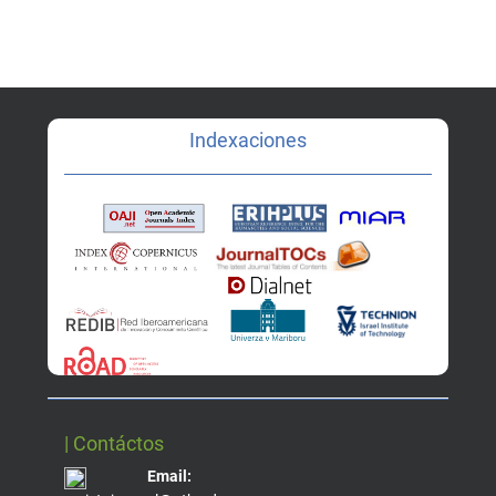
Indexaciones
| Contáctos
Email: