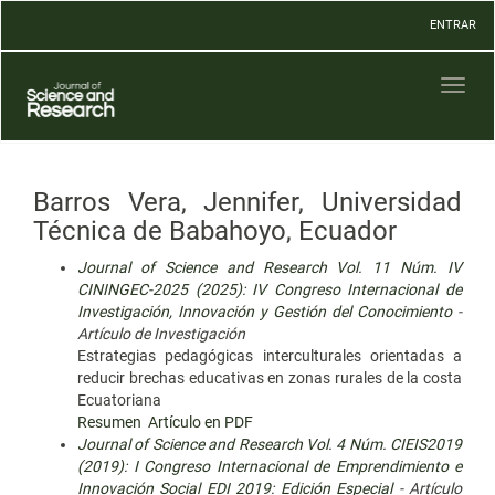
Navegación
ENTRAR
principal
Contenido
principal
Toggl
Barra
naviga
lateral
Barros Vera, Jennifer, Universidad
Técnica de Babahoyo, Ecuador
Journal of Science and Research Vol. 11 Núm. IV
CININGEC-2025 (2025): IV Congreso Internacional de
Investigación, Innovación y Gestión del Conocimiento
-
Artículo de Investigación
Estrategias pedagógicas interculturales orientadas a
reducir brechas educativas en zonas rurales de la costa
Ecuatoriana
Resumen
Artículo en PDF
Journal of Science and Research Vol. 4 Núm. CIEIS2019
(2019): I Congreso Internacional de Emprendimiento e
Innovación Social EDI 2019: Edición Especial
- Artículo