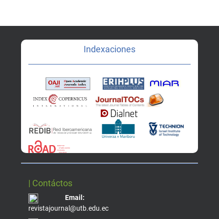
Indexaciones
| Contáctos
Email:
revistajournal@utb.edu.ec