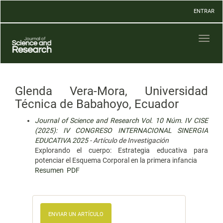
Navegación
ENTRAR
principal
Contenido
principal
Toggl
Barra
naviga
lateral
Glenda Vera-Mora, Universidad
Técnica de Babahoyo, Ecuador
Journal of Science and Research Vol. 10 Núm. IV CISE
(2025): IV CONGRESO INTERNACIONAL SINERGIA
EDUCATIVA 2025
- Artículo de Investigación
Explorando el cuerpo: Estrategia educativa para
potenciar el Esquema Corporal en la primera infancia
Resumen
PDF
ENVIAR UN ARTÍCULO