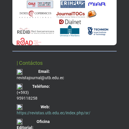
| Contáctos
Email:
revistajournal@utb.edu.ec
Teléfono:
(+593)
959118258
Web:
https://revistas.utb.edu.ec/index.php/sr/
Oficina
Editorial: