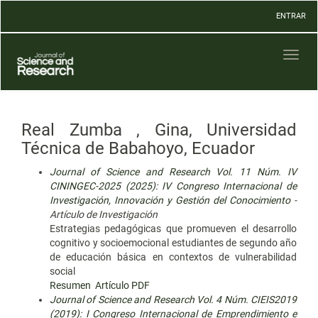
Navegación
ENTRAR
principal
Contenido
principal
Toggl
Barra
naviga
lateral
Real Zumba , Gina, Universidad
Técnica de Babahoyo, Ecuador
Journal of Science and Research Vol. 11 Núm. IV
CININGEC-2025 (2025): IV Congreso Internacional de
Investigación, Innovación y Gestión del Conocimiento
-
Artículo de Investigación
Estrategias pedagógicas que promueven el desarrollo
cognitivo y socioemocional estudiantes de segundo año
de educación básica en contextos de vulnerabilidad
social
Resumen
Artículo PDF
Journal of Science and Research Vol. 4 Núm. CIEIS2019
(2019): I Congreso Internacional de Emprendimiento e