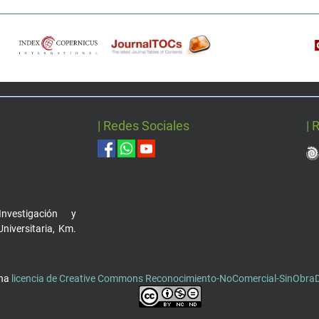
| Redes Sociales
| 
nvestigación y
Universitaria, Km.
una
licencia de Creative Commons Reconocimiento-NoComercial-SinObraDe