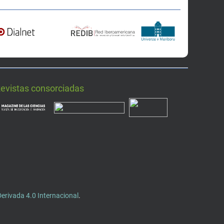
Revistas consorciadas
rivada 4.0 Internacional
.