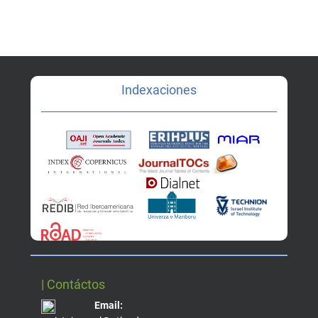
Indexaciones
| Contáctos
Email: