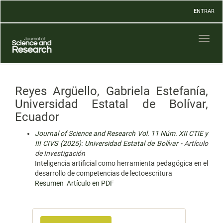
Navegación
ENTRAR
principal
Contenido
principal
Toggl
Barra
naviga
lateral
Reyes Argüello, Gabriela Estefanía,
Universidad Estatal de Bolívar,
Ecuador
Journal of Science and Research Vol. 11 Núm. XII CTIE y
III CIVS (2025): Universidad Estatal de Bolívar
- Artículo
de Investigación
Inteligencia artificial como herramienta pedagógica en el
desarrollo de competencias de lectoescritura
Resumen
Artículo en PDF