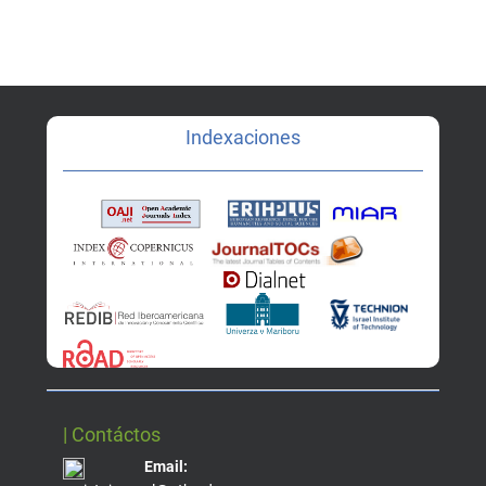
Indexaciones
| Contáctos
Email: