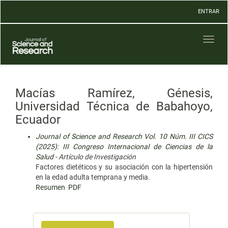
Navegación
ENTRAR
principal
Contenido
principal
Toggl
Barra
naviga
lateral
Macías Ramírez, Génesis,
Universidad Técnica de Babahoyo,
Ecuador
Journal of Science and Research Vol. 10 Núm. III CICS
(2025): III Congreso Internacional de Ciencias de la
Salud
- Artículo de Investigación
Factores dietéticos y su asociación con la hipertensión
en la edad adulta temprana y media.
Resumen
PDF