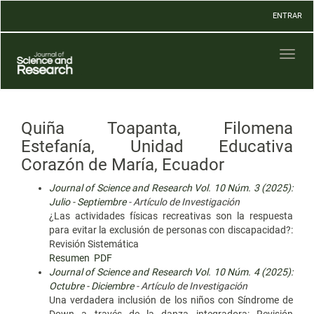
Navegación
ENTRAR
principal
Contenido
principal
Toggl
Barra
naviga
lateral
Quiña Toapanta, Filomena
Estefanía, Unidad Educativa
Corazón de María, Ecuador
Journal of Science and Research Vol. 10 Núm. 3 (2025):
Julio - Septiembre
- Artículo de Investigación
¿Las actividades físicas recreativas son la respuesta
para evitar la exclusión de personas con discapacidad?:
Revisión Sistemática
Resumen
PDF
Journal of Science and Research Vol. 10 Núm. 4 (2025):
Octubre - Diciembre
- Artículo de Investigación
Una verdadera inclusión de los niños con Síndrome de