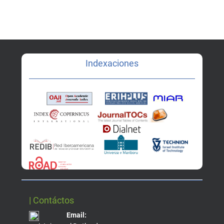
Indexaciones
| Contáctos
Email: