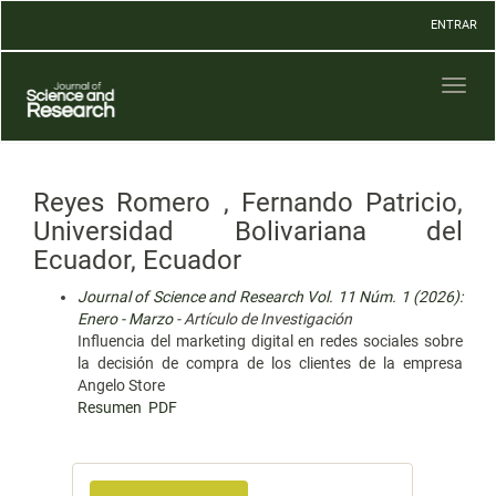
Navegación
ENTRAR
principal
Contenido
principal
Toggl
Barra
naviga
lateral
Reyes Romero , Fernando Patricio,
Universidad Bolivariana del
Ecuador, Ecuador
Journal of Science and Research Vol. 11 Núm. 1 (2026):
Enero - Marzo
- Artículo de Investigación
Influencia del marketing digital en redes sociales sobre
la decisión de compra de los clientes de la empresa
Angelo Store
Resumen
PDF