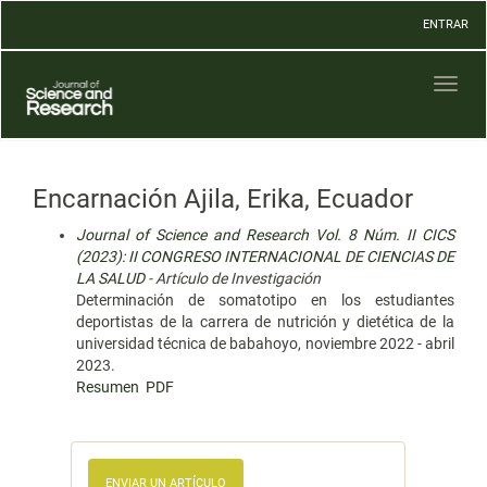
Navegación
ENTRAR
principal
Contenido
principal
Toggl
Barra
naviga
lateral
Encarnación Ajila, Erika, Ecuador
Journal of Science and Research Vol. 8 Núm. II CICS
(2023): II CONGRESO INTERNACIONAL DE CIENCIAS DE
LA SALUD
- Artículo de Investigación
Determinación de somatotipo en los estudiantes
deportistas de la carrera de nutrición y dietética de la
universidad técnica de babahoyo, noviembre 2022 - abril
2023.
Resumen
PDF
ENVIAR UN ARTÍCULO