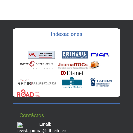
Indexaciones
| Contáctos
Email:
revistajournal@utb.edu.ec