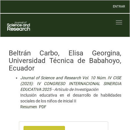
Navegación
ENTRAR
principal
Contenido
principal
Toggl
Barra
naviga
lateral
Beltrán Carbo, Elisa Georgina,
Universidad Técnica de Babahoyo,
Ecuador
Journal of Science and Research Vol. 10 Núm. IV CISE
(2025): IV CONGRESO INTERNACIONAL SINERGIA
EDUCATIVA 2025
- Artículo de Investigación
Inclusión educativa en el desarrollo de habilidades
sociales de los niños de inicial II
Resumen
PDF