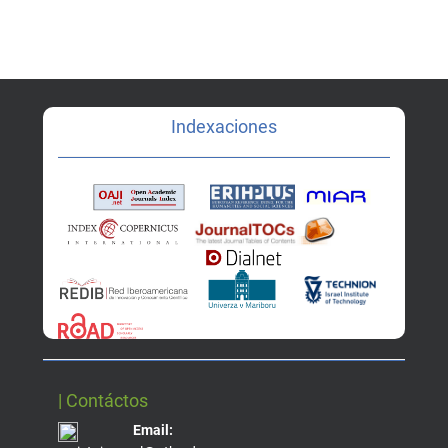
Indexaciones
| Contáctos
Email: