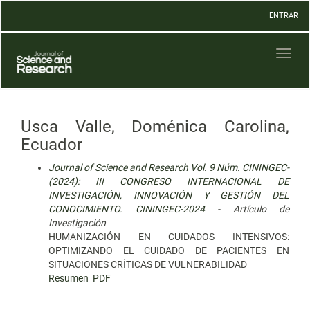
Navegación
ENTRAR
principal
Contenido
principal
Toggl
Barra
naviga
lateral
Usca Valle, Doménica Carolina,
Ecuador
Journal of Science and Research Vol. 9 Núm. CININGEC-
(2024): III CONGRESO INTERNACIONAL DE
INVESTIGACIÓN, INNOVACIÓN Y GESTIÓN DEL
CONOCIMIENTO. CININGEC-2024
- Artículo de
Investigación
HUMANIZACIÓN EN CUIDADOS INTENSIVOS:
OPTIMIZANDO EL CUIDADO DE PACIENTES EN
SITUACIONES CRÍTICAS DE VULNERABILIDAD
Resumen
PDF