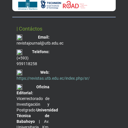
| Contáctos
Email:
revistajournal@utb.edu.ec
Teléfono:
(+593)
959118258
Web:
https://revistas.utb.edu.ec/index.php/sr/
Oficina
Editorial:
Vicerrectorado de
Investigación y
Postgrado
Universidad
Técnica de
Babahoyo |
Av.
Universitaria, Km.