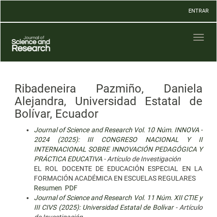
Navegación
ENTRAR
principal
Contenido
principal
Toggl
Barra
naviga
lateral
Ribadeneira Pazmiño, Daniela
Alejandra, Universidad Estatal de
Bolívar, Ecuador
Journal of Science and Research Vol. 10 Núm. INNOVA -
2024 (2025): III CONGRESO NACIONAL Y II
INTERNACIONAL SOBRE INNOVACIÓN PEDAGÓGICA Y
PRÁCTICA EDUCATIVA
- Artículo de Investigación
EL ROL DOCENTE DE EDUCACIÓN ESPECIAL EN LA
FORMACIÓN ACADÉMICA EN ESCUELAS REGULARES
Resumen
PDF
Journal of Science and Research Vol. 11 Núm. XII CTIE y
III CIVS (2025): Universidad Estatal de Bolívar
- Artículo