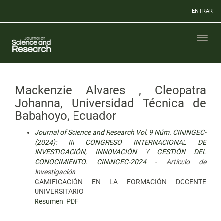
Navegación
ENTRAR
principal
Contenido
principal
Toggl
Barra
naviga
lateral
Mackenzie Alvares , Cleopatra
Johanna, Universidad Técnica de
Babahoyo, Ecuador
Journal of Science and Research Vol. 9 Núm. CININGEC-
(2024): III CONGRESO INTERNACIONAL DE
INVESTIGACIÓN, INNOVACIÓN Y GESTIÓN DEL
CONOCIMIENTO. CININGEC-2024
- Artículo de
Investigación
GAMIFICACIÓN EN LA FORMACIÓN DOCENTE
UNIVERSITARIO
Resumen
PDF