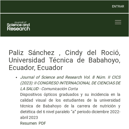
Navegación
ENTRAR
principal
Contenido
principal
Toggl
Barra
naviga
lateral
Paliz Sánchez , Cindy del Roció,
Universidad Técnica de Babahoyo,
Ecuador, Ecuador
Journal of Science and Research Vol. 8 Núm. II CICS
(2023): II CONGRESO INTERNACIONAL DE CIENCIAS DE
LA SALUD
- Comunicación Corta
Dispositivos ópticos graduados y su incidencia en la
calidad visual de los estudiantes de la universidad
técnica de Babahoyo de la carrera de nutrición y
dietética del 6 nivel paralelo “a” periodo diciembre 2022-
abril 2023
Resumen
PDF