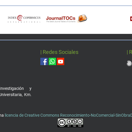
| Redes Sociales
| 
nvestigación y
Universitaria, Km.
una
licencia de Creative Commons Reconocimiento-NoComercial-SinObraDe