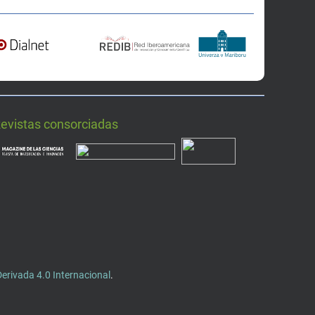
Revistas consorciadas
rivada 4.0 Internacional
.