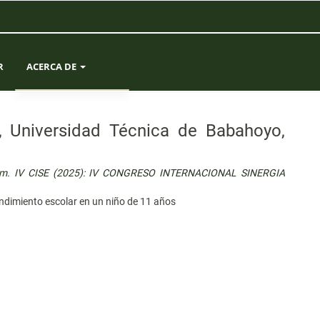
R
ACERCA DE
SOBRE LA REVISTA
l, Universidad Técnica de Babahoyo,
ENVÍOS
Núm. IV CISE (2025): IV CONGRESO INTERNACIONAL SINERGIA
EQUIPO EDITORIAL
rendimiento escolar en un niño de 11 años
ESTADÍSTICAS
CONTACTO