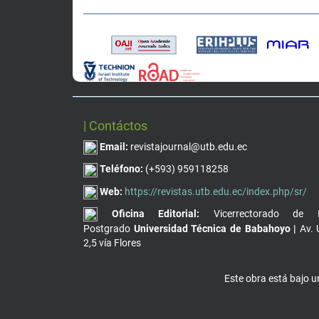
| Contáctos
Email:
revistajournal@utb.edu.ec
Teléfono:
(+593) 959118258
Web:
https://revistas.utb.edu.ec/index.php/sr/
Oficina Editorial:
Vicerrectorado de I
Postgrado
Universidad Técnica de Babahoyo |
Av. 
2,5 vía Flores
Este obra está bajo 