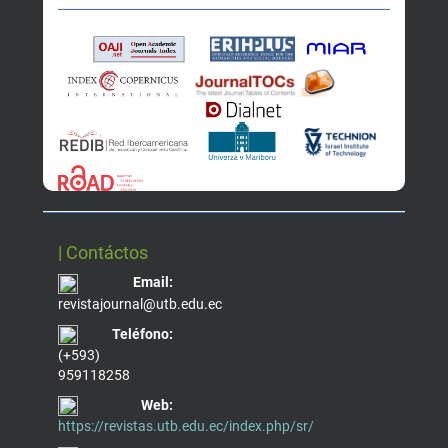
| Contáctos
Email:
revistajournal@utb.edu.ec
Teléfono:
(+593)
959118258
Web:
https://revistas.utb.edu.ec/index.php/sr/