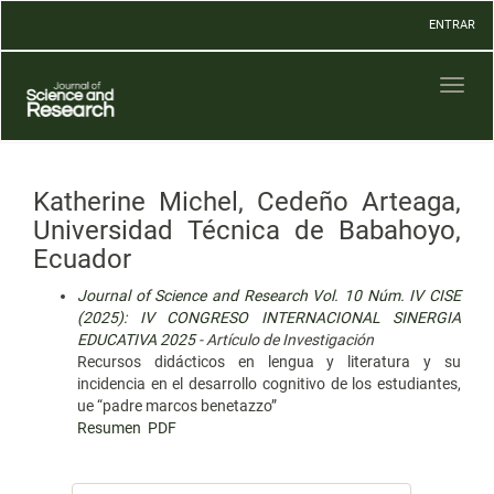
Navegación
ENTRAR
principal
Contenido
principal
Toggl
Barra
naviga
lateral
Katherine Michel, Cedeño Arteaga,
Universidad Técnica de Babahoyo,
Ecuador
Journal of Science and Research Vol. 10 Núm. IV CISE
(2025): IV CONGRESO INTERNACIONAL SINERGIA
EDUCATIVA 2025
- Artículo de Investigación
Recursos didácticos en lengua y literatura y su
incidencia en el desarrollo cognitivo de los estudiantes,
ue “padre marcos benetazzo”
Resumen
PDF