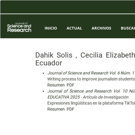
Navegación
principal
Contenido
principal
Barra
INICIO
ACTUAL
ARCHIVOS
BUSCA
lateral
Dahik Solis , Cecilia Elizabe
Ecuador
Journal of Science and Research Vol. 6 Núm. 1
Writing process to improve journalism students’
Resumen
PDF
Journal of Science and Research Vol. 10 
EDUCATIVA 2025
- Artículo de Investigación
Expresiones lingüísticas en la plataforma TikTo
Resumen
PDF