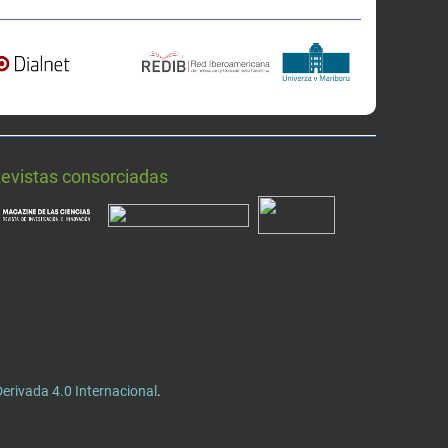
Revistas consorciadas
rivada 4.0 Internacional
.