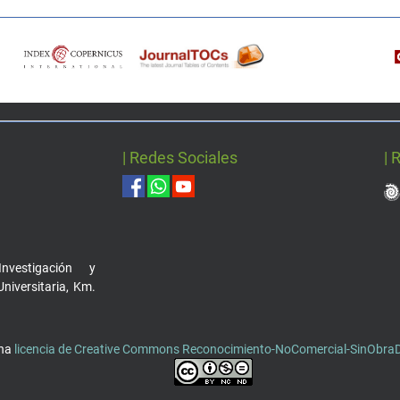
| Redes Sociales
| 
nvestigación y
Universitaria, Km.
una
licencia de Creative Commons Reconocimiento-NoComercial-SinObraDe