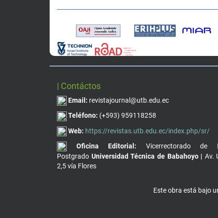
| Contáctos
Email:
revistajournal@utb.edu.ec
Teléfono:
(+593) 959118258
Web:
https://revistas.utb.edu.ec/index.php/sr/
Oficina Editorial:
Vicerrectorado de I
Postgrado
Universidad Técnica de Babahoyo |
Av. 
2,5 vía Flores
Este obra está bajo 