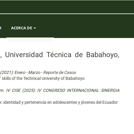
R
ACERCA DE
SOBRE LA REVISTA
th, Universidad Técnica de Babahoyo,
ENVÍOS
 (2021): Enero - Marzo
- Reporte de Casos
EQUIPO EDITORIAL
 skills of the Technical University of Babahoyo
ESTADÍSTICAS
Núm. IV CISE (2025): IV CONGRESO INTERNACIONAL SINERGIA
k: identidad y pertenencia en adolescentes y jóvenes del Ecuador
CONTACTO