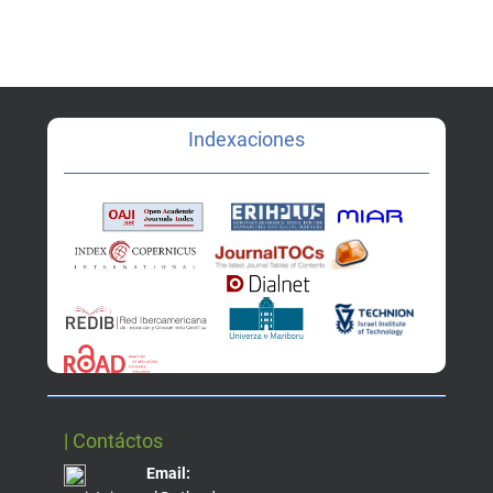
Indexaciones
| Contáctos
Email: