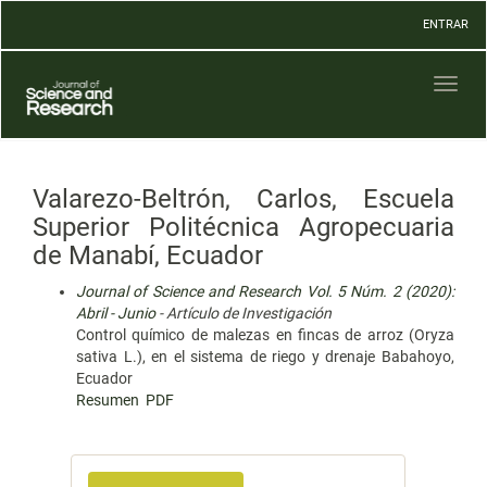
Navegación
ENTRAR
principal
Contenido
principal
Toggl
Barra
naviga
lateral
Valarezo-Beltrón, Carlos, Escuela
Superior Politécnica Agropecuaria
de Manabí, Ecuador
Journal of Science and Research Vol. 5 Núm. 2 (2020):
Abril - Junio
- Artículo de Investigación
Control químico de malezas en fincas de arroz (Oryza
sativa L.), en el sistema de riego y drenaje Babahoyo,
Ecuador
Resumen
PDF