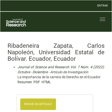
Navegación
ENTRAR
principal
Contenido
principal
Toggl
Barra
naviga
lateral
Ribadeneira Zapata, Carlos
Napoleón, Universidad Estatal de
Bolívar. Ecuador, Ecuador
Journal of Science and Research Vol. 7 Núm. 4 (2022):
Octubre - Diciembre
- Artículo de Investigación
La importancia de la carrera de Derecho en el Ecuador
Resumen
PDF
HTML
ENVIAR UN ARTÍCULO