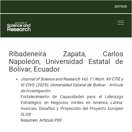
Navegación
ENTRAR
principal
Contenido
principal
Toggl
Barra
naviga
lateral
Ribadeneira Zapata, Carlos
Napoleón, Universidad Estatal de
Bolívar, Ecuador
Journal of Science and Research Vol. 11 Núm. XII CTIE y
III CIVS (2025): Universidad Estatal de Bolívar
- Artículo
de Investigación
Fortalecimiento de Capacidades para el Liderazgo
Estratégico en Negocios Verdes en América Latina:
Avances, Desafíos y Proyección del Proyecto Europeo
SLGB
Resumen
Artículo PDF