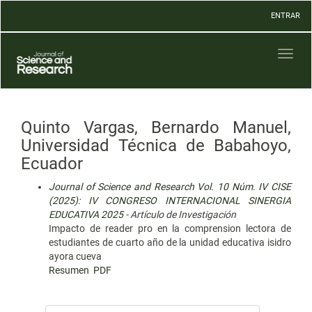
Navegación
ENTRAR
principal
Contenido
principal
Toggl
Barra
naviga
lateral
Quinto Vargas, Bernardo Manuel,
Universidad Técnica de Babahoyo,
Ecuador
Journal of Science and Research Vol. 10 Núm. IV CISE
(2025): IV CONGRESO INTERNACIONAL SINERGIA
EDUCATIVA 2025
- Artículo de Investigación
Impacto de reader pro en la comprension lectora de
estudiantes de cuarto año de la unidad educativa isidro
ayora cueva
Resumen
PDF