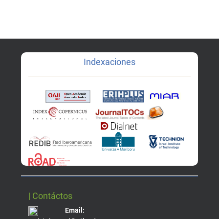
Indexaciones
| Contáctos
Email: