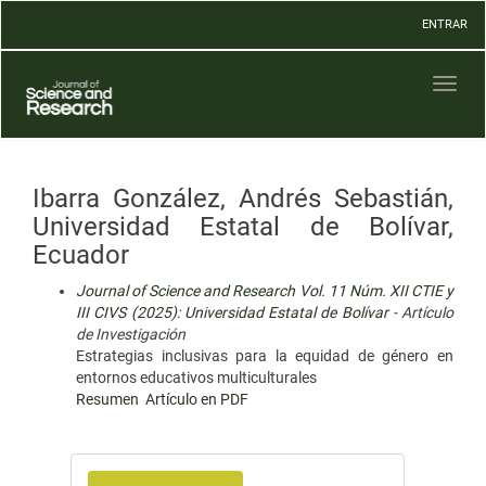
Navegación
ENTRAR
principal
Contenido
principal
Toggl
Barra
naviga
lateral
Ibarra González, Andrés Sebastián,
Universidad Estatal de Bolívar,
Ecuador
Journal of Science and Research Vol. 11 Núm. XII CTIE y
III CIVS (2025): Universidad Estatal de Bolívar
- Artículo
de Investigación
Estrategias inclusivas para la equidad de género en
entornos educativos multiculturales
Resumen
Artículo en PDF