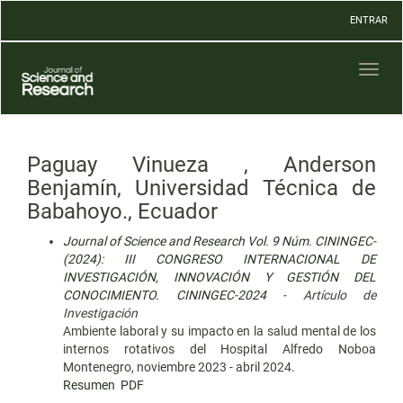
Navegación
ENTRAR
principal
Contenido
principal
Toggl
Barra
naviga
lateral
Paguay Vinueza , Anderson
Benjamín, Universidad Técnica de
Babahoyo., Ecuador
Journal of Science and Research Vol. 9 Núm. CININGEC-
(2024): III CONGRESO INTERNACIONAL DE
INVESTIGACIÓN, INNOVACIÓN Y GESTIÓN DEL
CONOCIMIENTO. CININGEC-2024
- Artículo de
Investigación
Ambiente laboral y su impacto en la salud mental de los
internos rotativos del Hospital Alfredo Noboa
Montenegro, noviembre 2023 - abril 2024.
Resumen
PDF