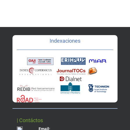
Indexaciones
| Contáctos
Email: