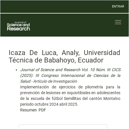
Navegación
ENTRAR
principal
Contenido
principal
Toggl
Barra
naviga
lateral
Icaza De Luca, Analy, Universidad
Técnica de Babahoyo, Ecuador
Journal of Science and Research Vol. 10 Núm. III CICS
(2025): III Congreso Internacional de Ciencias de la
Salud
- Artículo de Investigación
Implementación de ejercicios de pliometría para la
prevención de lesiones en isquiotibiales en adolescentes
de la escuela de fútbol Semillitas del cantón Montalvo
periodo octubre 2024 abril 2025.
Resumen
PDF