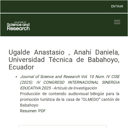
Navegación
ENTRAR
principal
Contenido
principal
Toggl
Barra
naviga
lateral
Ugalde Anastasio , Anahí Daniela,
Universidad Técnica de Babahoyo,
Ecuador
Journal of Science and Research Vol. 10 Núm. IV CISE
(2025): IV CONGRESO INTERNACIONAL SINERGIA
EDUCATIVA 2025
- Artículo de Investigación
Producción de contenido audiovisual bilingüe para la
promoción turística de la casa de “OLMEDO” cantón de
Babahoyo
Resumen
PDF