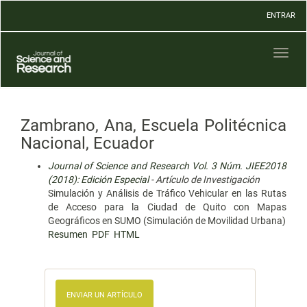
Navegación
ENTRAR
principal
Contenido
principal
Toggl
Barra
naviga
lateral
Zambrano, Ana, Escuela Politécnica
Nacional, Ecuador
Journal of Science and Research Vol. 3 Núm. JIEE2018
(2018): Edición Especial
- Artículo de Investigación
Simulación y Análisis de Tráfico Vehicular en las Rutas
de Acceso para la Ciudad de Quito con Mapas
Geográficos en SUMO (Simulación de Movilidad Urbana)
Resumen
PDF
HTML
ENVIAR UN ARTÍCULO