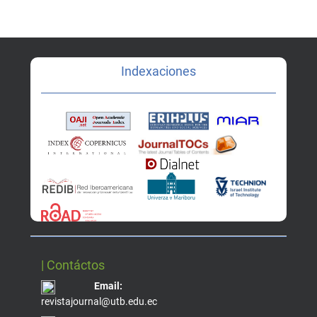
Indexaciones
| Contáctos
Email:
revistajournal@utb.edu.ec