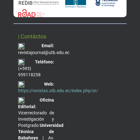
| Contáctos
Email:
revistajournal@utb.edu.ec
Teléfono:
(+593)
959118258
Web:
https://revistas.utb.edu.ec/index.php/sr/
Oficina
Editorial:
Vicerrectorado de
Investigación y
Postgrado
Universidad
Técnica de
Babahoyo |
Av.