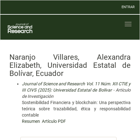
Navegación
ENTRAR
principal
Contenido
principal
Toggl
Barra
naviga
lateral
Naranjo Villares, Alexandra
Elizabeth, Universidad Estatal de
Bolívar, Ecuador
Journal of Science and Research Vol. 11 Núm. XII CTIE y
III CIVS (2025): Universidad Estatal de Bolívar
- Artículo
de Investigación
Sostenibilidad Financiera y blockchain: Una perspectiva
teórica sobre trazabilidad, ética y responsabilidad
contable
Resumen
Artículo PDF