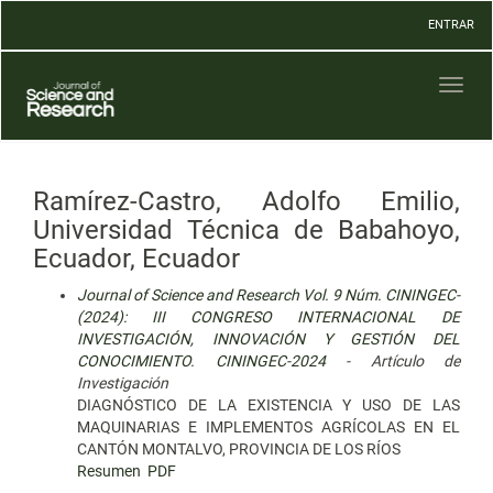
Navegación
ENTRAR
principal
Contenido
principal
Toggl
Barra
naviga
lateral
Ramírez-Castro, Adolfo Emilio,
Universidad Técnica de Babahoyo,
Ecuador, Ecuador
Journal of Science and Research Vol. 9 Núm. CININGEC-
(2024): III CONGRESO INTERNACIONAL DE
INVESTIGACIÓN, INNOVACIÓN Y GESTIÓN DEL
CONOCIMIENTO. CININGEC-2024
- Artículo de
Investigación
DIAGNÓSTICO DE LA EXISTENCIA Y USO DE LAS
MAQUINARIAS E IMPLEMENTOS AGRÍCOLAS EN EL
CANTÓN MONTALVO, PROVINCIA DE LOS RÍOS
Resumen
PDF