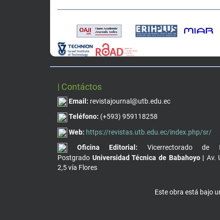
| Contáctos
Email:
revistajournal@utb.edu.ec
Teléfono:
(+593) 959118258
Web:
https://revistas.utb.edu.ec/index.php/sr/
Oficina Editorial:
Vicerrectorado de I
Postgrado
Universidad Técnica de Babahoyo |
Av. 
2,5 vía Flores
Este obra está bajo 