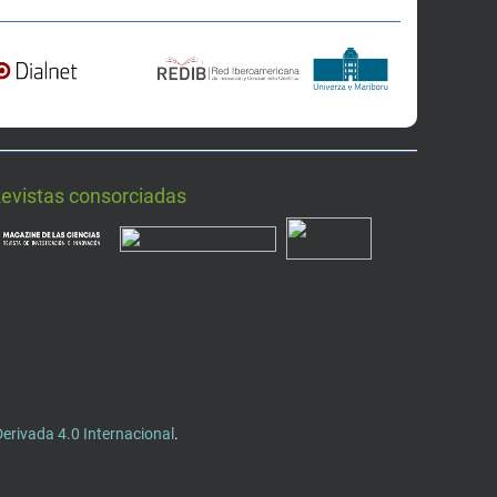
Revistas consorciadas
rivada 4.0 Internacional
.