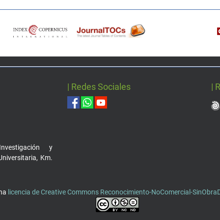
| Redes Sociales
| 
nvestigación y
Universitaria, Km.
una
licencia de Creative Commons Reconocimiento-NoComercial-SinObraDe