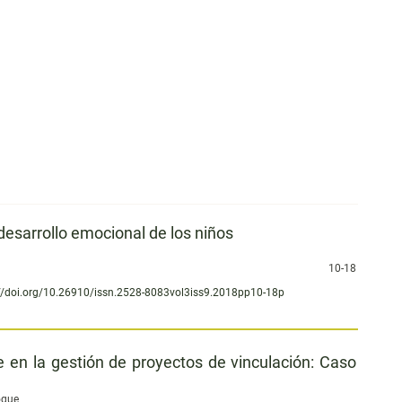
 desarrollo emocional de los niños
10-18
//doi.org/10.26910/issn.2528-8083vol3iss9.2018pp10-18p
 en la gestión de proyectos de vinculación: Caso
oque