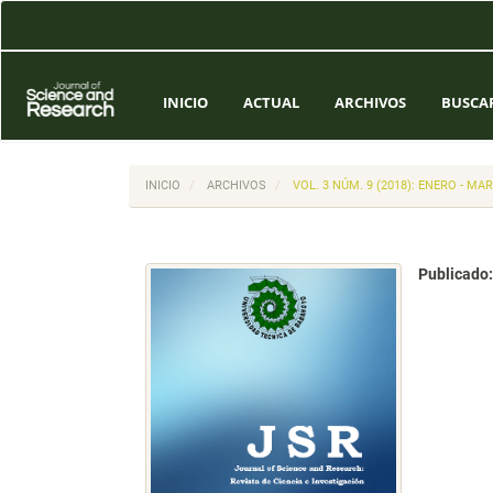
Navegación
principal
Contenido
principal
Barra
INICIO
ACTUAL
ARCHIVOS
BUSCA
lateral
INICIO
ARCHIVOS
VOL. 3 NÚM. 9 (2018): ENERO - MA
Publicado