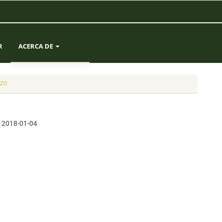
R
ACERCA DE
SOBRE LA REVISTA
RZO
ENVÍOS
:
2018-01-04
EQUIPO EDITORIAL
ESTADÍSTICAS
CONTACTO