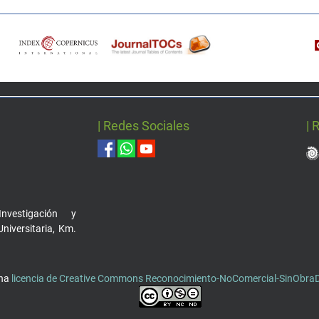
| Redes Sociales
| 
nvestigación y
Universitaria, Km.
una
licencia de Creative Commons Reconocimiento-NoComercial-SinObraDe