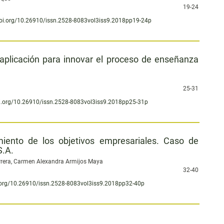
19-24
doi.org/10.26910/issn.2528-8083vol3iss9.2018pp19-24p
aplicación para innovar el proceso de enseñanza
25-31
oi.org/10.26910/issn.2528-8083vol3iss9.2018pp25-31p
iento de los objetivos empresariales. Caso de
S.A.
rrera, Carmen Alexandra Armijos Maya
32-40
i.org/10.26910/issn.2528-8083vol3iss9.2018pp32-40p