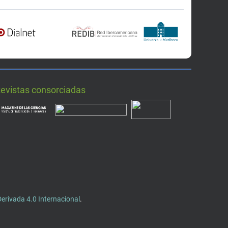
Revistas consorciadas
rivada 4.0 Internacional
.