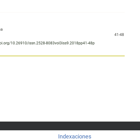
na
41-48
doi.org/10.26910/issn.2528-8083vol3iss9.2018pp41-48p
Indexaciones