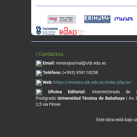
| Contáctos
Email:
revistajournal@utb.edu.ec
Teléfono:
(+593) 959118258
Web:
https://revistas.utb.edu.ec/index.php/sr/
Oficina Editorial:
Vicerrectorado de I
Postgrado
Universidad Técnica de Babahoyo |
Av. 
2,5 vía Flores
Este obra está bajo 