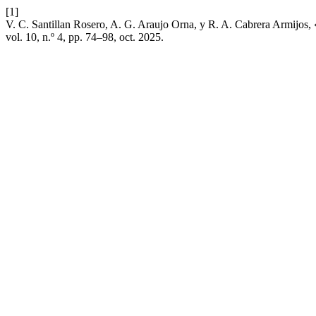
[1]
V. C. Santillan Rosero, A. G. Araujo Orna, y R. A. Cabrera Armijos, «L
vol. 10, n.º 4, pp. 74–98, oct. 2025.