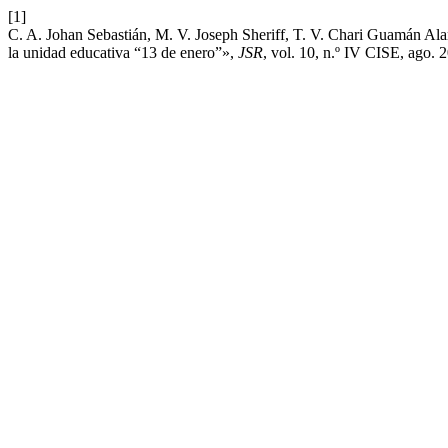
[1]
C. A. Johan Sebastián, M. V. Joseph Sheriff, T. V. Chari Guamán Alar
la unidad educativa “13 de enero”»,
JSR
, vol. 10, n.º IV CISE, ago. 