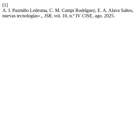
[1]
A. I. Pazmiño Ledesma, C. M. Campi Rodríguez, E. A. Alava Saltos, y
nuevas tecnologías».,
JSR
, vol. 10, n.º IV CISE, ago. 2025.