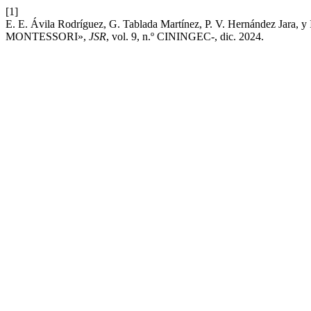
[1]
E. E. Ávila Rodríguez, G. Tablada Martínez, P. V. Hernánd
MONTESSORI»,
JSR
, vol. 9, n.º CININGEC-, dic. 2024.