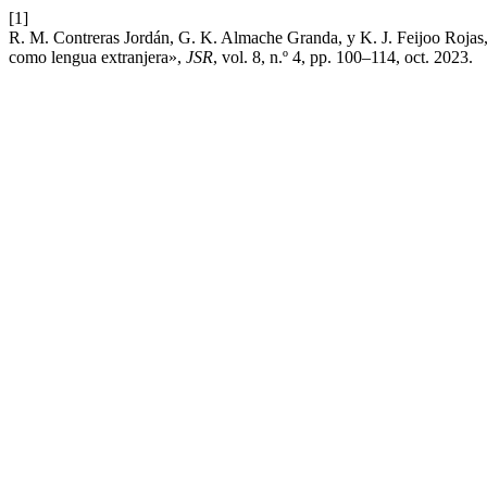
[1]
R. M. Contreras Jordán, G. K. Almache Granda, y K. J. Feijoo Rojas,
como lengua extranjera»,
JSR
, vol. 8, n.º 4, pp. 100–114, oct. 2023.