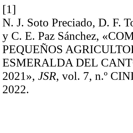
[1]
N. J. Soto Preciado, D. F. 
y C. E. Paz Sánchez, «
PEQUEÑOS AGRICULTOR
ESMERALDA DEL CANT
2021»,
JSR
, vol. 7, n.º CI
2022.