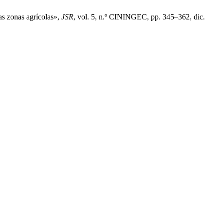
as zonas agrícolas»,
JSR
, vol. 5, n.º CININGEC, pp. 345–362, dic.