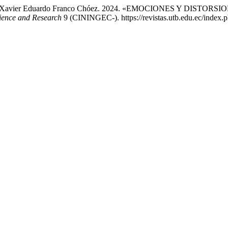
 Chang, y Xavier Eduardo Franco Chóez. 2024. «EMOCIONES Y 
cience and Research
9 (CININGEC-). https://revistas.utb.edu.ec/index.ph